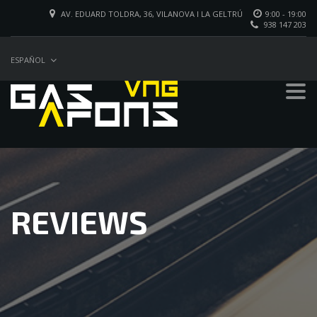
AV. EDUARD TOLDRA, 36, VILANOVA I LA GELTRÚ
9:00 - 19:00
938 147 203
ESPAÑOL
REVIEWS