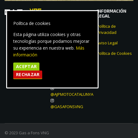
INFORMACIÓN
Av. Eduard
LEGAL
Toldrà, 36
Política de cookies
08800 VILANOVA I
Política de
LA GELTRÚ
Privacidad
Esta página utiliza cookies y otras
(Barcelona)
tecnologías porque podamos mejorar
Aviso Legal
LUNES – VIERNES
su experiencia en nuestra web.
Más
9:00 – 19:00
Política de Cookies
información
938 147 203
ACEPTAR
639 406 541
RECHAZAR
info@gasafonsvng.com
@AJPMOTOCATALUNYA
@GASAFONSVNG
© 2023 Gas a Fons VNG