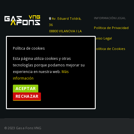
Av. Eduard Toldrà,
INFORMACIÓN LEGAL
36
Política de Privacidad
08800 VILANOVA I LA
GELTRÚ (Barcelona)
Aviso Legal
LUNES – VIERNES
Política de cookies
Política de Cookies
9:00 – 19:00
Esta página utiliza cookies y otras
938 147 203
tecnologías porque podamos mejorar su
639 406 541
experiencia en nuestra web.
Más
información
info@gasafonsvng.com
ACEPTAR
RECHAZAR
@AJPMOTOCATALUNYA
@GASAFONSVNG
© 2023 Gas a Fons VNG